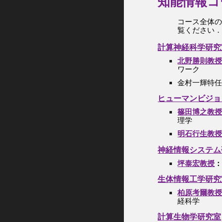
知能情報コ
コース全体
覧ください
計算神経科学研究
北野勝則教
ワーク
金村一輝特
ヒューマンビジョ
篠田博之教
理学
明石行生教
神経情報システム
坪泰宏教授
生体情報工学研究
柏原考爾教
経科学
計算生物学研究室