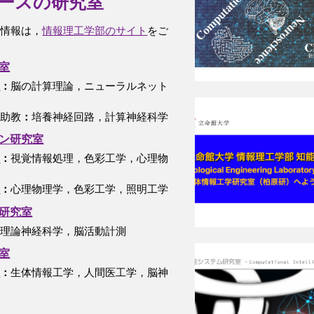
ースの研究室
の情報は，
情報理工学部のサイト
をご
．
室
授
：
脳の計算理論，ニューラルネット
任助教
：
培養神経回路，計算神経科学
ン研究室
授
：
視覚情報処理，色彩工学，心理物
授
：
心理物理学，色彩工学，照明工学
研究室
：
理論神経科学
，脳活動計測
室
授
：
生体情報工学
，
人間医工学
，
脳神