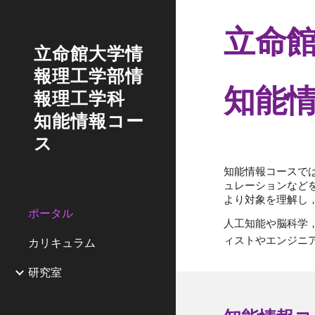
Sk
立命
立命館大学情
報理工学部情
知能
報理工学科
知能情報コー
ス
知能情報コースで
ュレーションなど
より対象を理解し
ポータル
人工知能や脳科学
ィストやエンジニ
カリキュラム
研究室